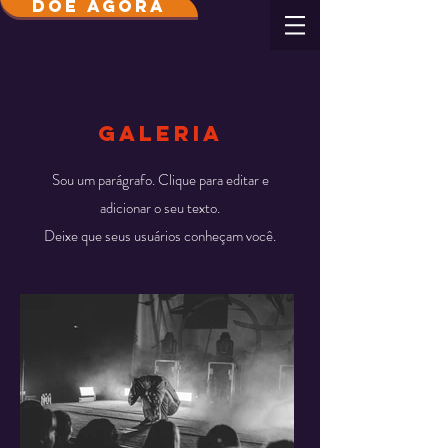
DOE AGORA
galeria
Sou um parágrafo. Clique para editar e
adicionar o seu texto.
Deixe que seus usuários conheçam você.